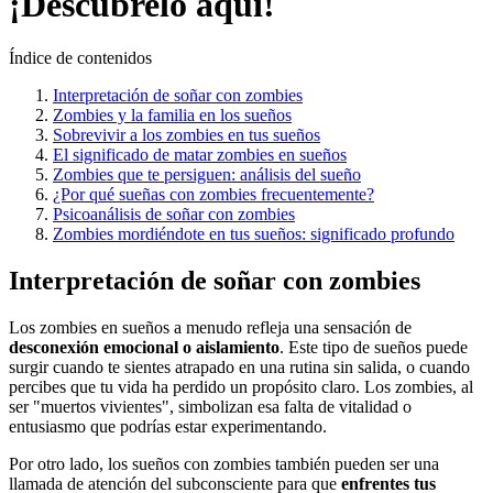
¡Descúbrelo aquí!
Índice de contenidos
Interpretación de soñar con zombies
Zombies y la familia en los sueños
Sobrevivir a los zombies en tus sueños
El significado de matar zombies en sueños
Zombies que te persiguen: análisis del sueño
¿Por qué sueñas con zombies frecuentemente?
Psicoanálisis de soñar con zombies
Zombies mordiéndote en tus sueños: significado profundo
Interpretación de soñar con zombies
Los zombies en sueños a menudo refleja una sensación de
desconexión emocional o aislamiento
. Este tipo de sueños puede
surgir cuando te sientes atrapado en una rutina sin salida, o cuando
percibes que tu vida ha perdido un propósito claro. Los zombies, al
ser "muertos vivientes", simbolizan esa falta de vitalidad o
entusiasmo que podrías estar experimentando.
Por otro lado, los sueños con zombies también pueden ser una
llamada de atención del subconsciente para que
enfrentes tus