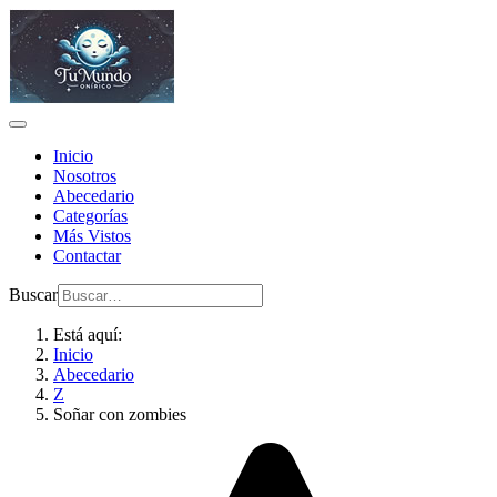
Inicio
Nosotros
Abecedario
Categorías
Más Vistos
Contactar
Buscar
Está aquí:
Inicio
Abecedario
Z
Soñar con zombies