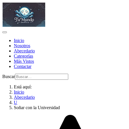
Inicio
Nosotros
Abecedario
Categorías
Más Vistos
Contactar
Buscar
Está aquí:
Inicio
Abecedario
U
Soñar con la Universidad