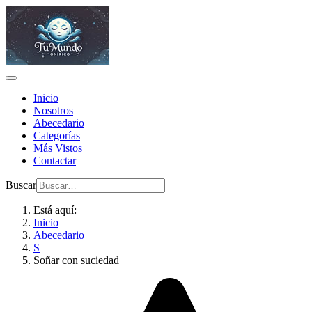
Inicio
Nosotros
Abecedario
Categorías
Más Vistos
Contactar
Buscar
Está aquí:
Inicio
Abecedario
S
Soñar con suciedad