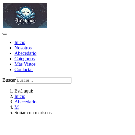
Inicio
Nosotros
Abecedario
Categorías
Más Vistos
Contactar
Buscar
Está aquí:
Inicio
Abecedario
M
Soñar con mariscos