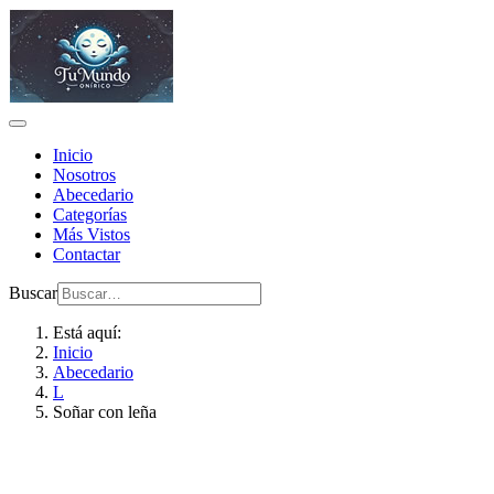
Inicio
Nosotros
Abecedario
Categorías
Más Vistos
Contactar
Buscar
Está aquí:
Inicio
Abecedario
L
Soñar con leña