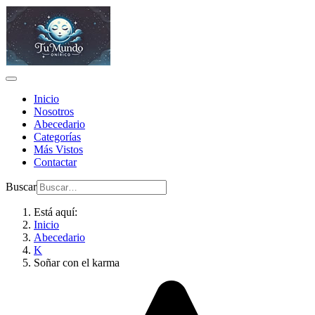
Inicio
Nosotros
Abecedario
Categorías
Más Vistos
Contactar
Buscar
Está aquí:
Inicio
Abecedario
K
Soñar con el karma