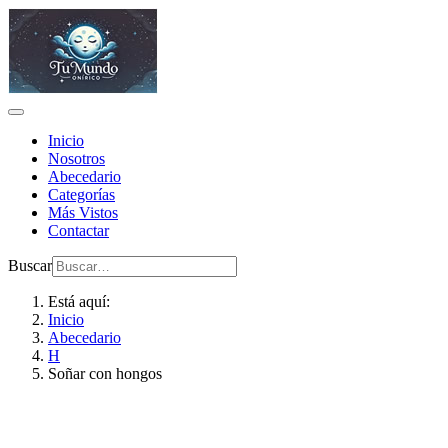
Inicio
Nosotros
Abecedario
Categorías
Más Vistos
Contactar
Buscar
Está aquí:
Inicio
Abecedario
H
Soñar con hongos