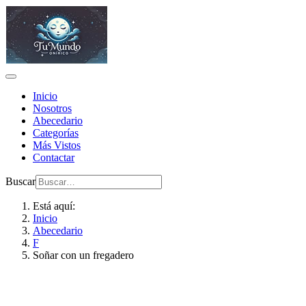
Inicio
Nosotros
Abecedario
Categorías
Más Vistos
Contactar
Buscar
Está aquí:
Inicio
Abecedario
F
Soñar con un fregadero