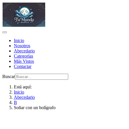
Inicio
Nosotros
Abecedario
Categorías
Más Vistos
Contactar
Buscar
Está aquí:
Inicio
Abecedario
B
Soñar con un bolígrafo