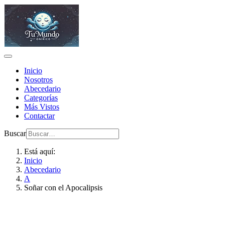
Inicio
Nosotros
Abecedario
Categorías
Más Vistos
Contactar
Buscar
Está aquí:
Inicio
Abecedario
A
Soñar con el Apocalipsis