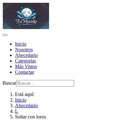
Inicio
Nosotros
Abecedario
Categorías
Más Vistos
Contactar
Buscar
Está aquí:
Inicio
Abecedario
L
Soñar con loros