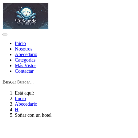
Inicio
Nosotros
Abecedario
Categorías
Más Vistos
Contactar
Buscar
Está aquí:
Inicio
Abecedario
H
Soñar con un hotel