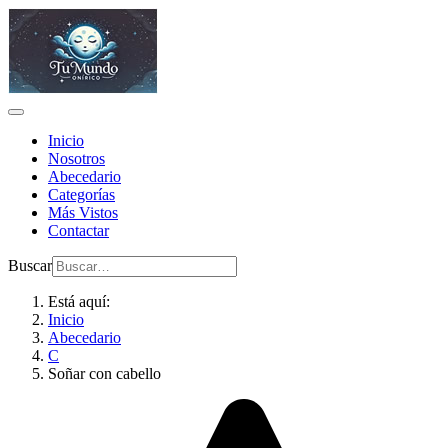
Inicio
Nosotros
Abecedario
Categorías
Más Vistos
Contactar
Buscar
Está aquí:
Inicio
Abecedario
C
Soñar con cabello